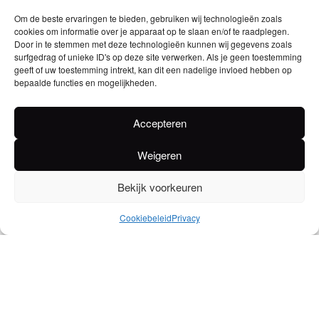
Domerval Chardonnay
Chateau Laborde Rood
Om de beste ervaringen te bieden, gebruiken wij technologieën zoals
cookies om informatie over je apparaat op te slaan en/of te raadplegen.
Wit 13% – Fles 75cl
12,5% – Fles 75cl
Door in te stemmen met deze technologieën kunnen wij gegevens zoals
surfgedrag of unieke ID's op deze site verwerken. Als je geen toestemming
geeft of uw toestemming intrekt, kan dit een nadelige invloed hebben op
bepaalde functies en mogelijkheden.
Accepteren
Weigeren
Bekijk voorkeuren
Cookiebeleid
Privacy