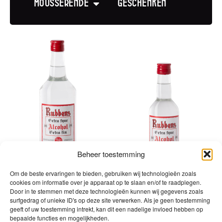
Mousserende
Geschenken
Beheer toestemming
Om de beste ervaringen te bieden, gebruiken wij technologieën zoals
cookies om informatie over je apparaat op te slaan en/of te raadplegen.
Door in te stemmen met deze technologieën kunnen wij gegevens zoals
surfgedrag of unieke ID's op deze site verwerken. Als je geen toestemming
Alcohol Zuiver 94% –
Alcohol Zuiver 94% –
geeft of uw toestemming intrekt, kan dit een nadelige invloed hebben op
Fles 1l
Fles 50cl
bepaalde functies en mogelijkheden.