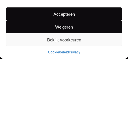
Accepteren
Weigeren
Bekijk voorkeuren
Cookiebeleid
Privacy
Rubbens Gebroeders BV
Bohemen 101, 9260 Wichelen
tel: +32 (0)52 44 50 35
info@rubbens.be
BE 0418 306 758