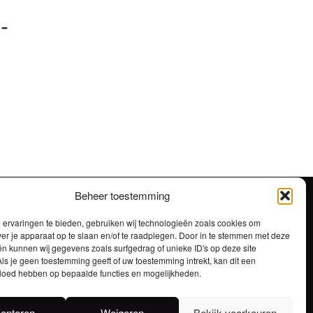
 –
Beheer toestemming
ervaringen te bieden, gebruiken wij technologieën zoals cookies om
ver je apparaat op te slaan en/of te raadplegen. Door in te stemmen met deze
n kunnen wij gegevens zoals surfgedrag of unieke ID's op deze site
ls je geen toestemming geeft of uw toestemming intrekt, kan dit een
vloed hebben op bepaalde functies en mogelijkheden.
STOKERIJ – BROUWERIJ
ma-do 7:00 – 16:30 / vrijdag 7:00 – 13:00
epteren
Weigeren
Bekijk voorkeuren