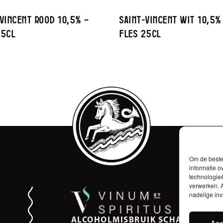
-Vincent Rood 10,5% –
Saint-Vincent Wit 10,5%
25cl
Fles 25cl
Om de beste 
informatie o
technologieë
verwerken. A
nadelige in
ALCOHOLMISBRUIK SCHAADT DE
Acc