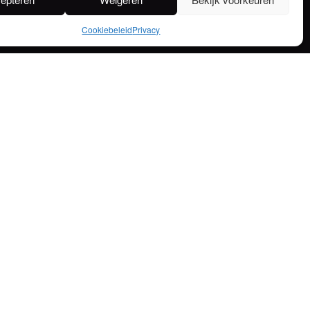
BRASSERIE
Maandag en dinsdag gesloten
Cookiebeleid
Privacy
Woensdag en donderdag:
11:30 – 14:00 /
18:00 – 22:00 (keuken open tot 20:30)
Vrijdag: 11:30 – 14:00 / 18:00 – 23:00
(keuken open tot 21:00)
Zaterdag: 17:00 – 23:00 (keuken open tot 21:00)
Zondag: 11:30 – 22:00 (keuken open tot 20:30)
Vakantie: 13 juli tot en met 28 juli
Vakantie: 20 december tot en met 1 januari