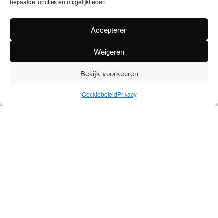
bepaalde functies en mogelijkheden.
Accepteren
Weigeren
Bekijk voorkeuren
Cookiebeleid
Privacy
Rubbens
Rubbens Zomer Tripel
Blond/Dubbel/Tripel –
– Bak 24x33cl
Bak/Clips 24x33cl