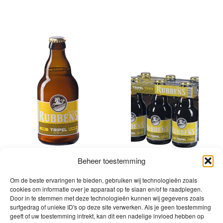
Beheer toestemming
Rubbens Tripel – Bak
Rubbens Tripel –
Om de beste ervaringen te bieden, gebruiken wij technologieën zoals
24x33cl
Bak/Clips 24x33cl
cookies om informatie over je apparaat op te slaan en/of te raadplegen.
Door in te stemmen met deze technologieën kunnen wij gegevens zoals
surfgedrag of unieke ID's op deze site verwerken. Als je geen toestemming
geeft of uw toestemming intrekt, kan dit een nadelige invloed hebben op