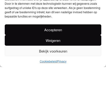
Door in te stemmen met deze technologieën kunnen wij gegevens zoals
surfgedrag of unieke ID's op deze site verwerken. Als je geen toestemming
geeft of uw toestemming intrekt, kan dit een nadelige invloed hebben op
bepaalde functies en mogelijkheden.
Accepteren
Weigeren
Bekijk voorkeuren
Cookiebeleid
Privacy
Gold Country
Apatamas Sauvignon
Zinfandel Rose 11% –
Blanc 12,5% – Fles
Fles 75cl
75cl