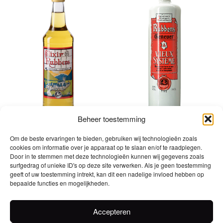
Beheer toestemming
Om de beste ervaringen te bieden, gebruiken wij technologieën zoals
Elixir Rubbens 35% –
Vieux-Systeme 35% –
cookies om informatie over je apparaat op te slaan en/of te raadplegen.
Fles 70cl
Kruik 70cl
Door in te stemmen met deze technologieën kunnen wij gegevens zoals
surfgedrag of unieke ID's op deze site verwerken. Als je geen toestemming
geeft of uw toestemming intrekt, kan dit een nadelige invloed hebben op
bepaalde functies en mogelijkheden.
Accepteren