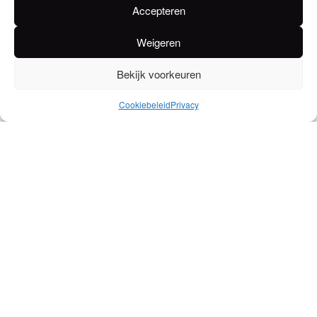
Accepteren
Weigeren
Rhum Martinique 38% –
Rum Martinique 38% –
Fles 20cl
Inox Fles 20cl
Bekijk voorkeuren
Cookiebeleid
Privacy