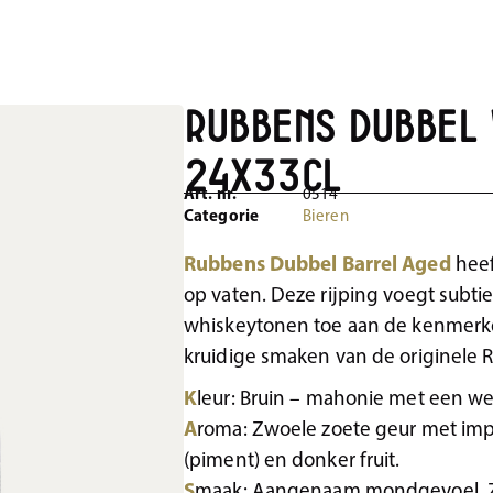
Rubbens Dubbel 
24x33cl
Art. nr.
0514
Categorie
Bieren
Rubbens Dubbel Barrel Aged
heef
op vaten. Deze rijping voegt subt
whiskeytonen toe aan de kenmerk
kruidige smaken van de originele
K
leur: Bruin – mahonie met een w
A
roma: Zwoele zoete geur met imp
(piment) en donker fruit.
S
maak: Aangenaam mondgevoel. 