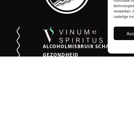
informatie o
technologieë
verwerken. A
nadelige in
Acc
ALCOHOLMISBRUIK SCHAADT DE
GEZONDHEID
Privacy Policy
Vacatures