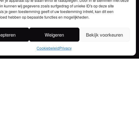
ver je apparaat op te slaan en/of te raadplegen. Door in te stemmen met deze
n kunnen wij gegevens zoals surfgedrag of unieke ID's op deze site
ls je geen toestemming geeft of uw toestemming intrekt, kan dit een
vloed hebben op bepaalde functies en mogelijkheden.
epteren
Weigeren
Bekijk voorkeuren
STOKERIJ – BROUWERIJ
ma-do 7:00 – 16:30 / vrijdag 7:00 – 13:00
Cookiebeleid
Privacy
BRASSERIE
Maandag en dinsdag gesloten
Woensdag en donderdag:
11:30 – 14:00 /
18:00 – 22:00 (keuken open tot 20:30)
Vrijdag: 11:30 – 14:00 / 18:00 – 23:00
(keuken open tot 21:00)
Zaterdag: 17:00 – 23:00 (keuken open tot 21:00)
Zondag: 11:30 – 22:00 (keuken open tot 20:30)
Vakantie: 13 juli tot en met 28 juli
Vakantie: 20 december tot en met 1 januari