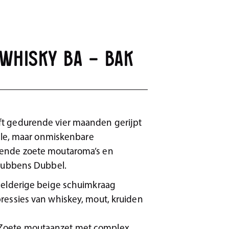
Whisky BA – Bak
t gedurende vier maanden gerijpt
iele, maar onmiskenbare
ende zoete moutaroma’s en
 Rubbens Dubbel.
eelderige beige schuimkraag
ressies van whiskey, mout, kruiden
Zoete moutaanzet met complex