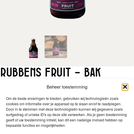
Rubbens Fruit – Bak
24x33cl
Beheer toestemming
Art. nr.
0639
Categorie
Bieren
Om de beste ervaringen te bieden, gebruiken wij technologieën zoals
cookies om informatie over je apparaat op te slaan en/of te raadplegen.
Door in te stemmen met deze technologieën kunnen wij gegevens zoals
Rubbens Fruit
is een friszuur fruitbier met een
surfgedrag of unieke ID's op deze site verwerken. Als je geen toestemming
alcoholgehalte van 6,0 %vol.
geeft of uw toestemming intrekt, kan dit een nadelige invloed hebben op
bepaalde functies en mogelijkheden.
K
leur: Rood