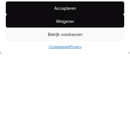
A
roma: Fris en fruitig. Aanzet van rabarber gevolgd
Accepteren
door rood fruit.
S
maak: Lichtzuur witbier met rabarber- en
Weigeren
sleedoornsap
Bekijk voorkeuren
Alcoholpercentage
Cookiebeleid
Privacy
6
EAN (Bak 24x33cl)
5411018430423