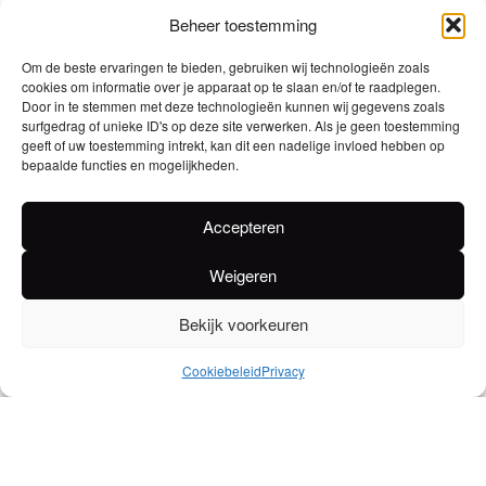
hellingen van Saint Julien d’Eymet. Terroir Klei en
Beheer toestemming
kalksteen Klimaat De wijngaard van 27 ha ligt op de
Om de beste ervaringen te bieden, gebruiken wij technologieën zoals
hellingen van Saint Julien, grotendeels zuidgericht,
cookies om informatie over je apparaat op te slaan en/of te raadplegen.
zodat de druiven maximaal van de zon profiteren
Door in te stemmen met deze technologieën kunnen wij gegevens zoals
surfgedrag of unieke ID's op deze site verwerken. Als je geen toestemming
tussen juli en september.
geeft of uw toestemming intrekt, kan dit een nadelige invloed hebben op
bepaalde functies en mogelijkheden.
K
leur
: Een parfum van citrus en witte bloemen.
G
eur
: In de mond ontvouwen zich aroma’s van
Accepteren
vruchten en kruiden.
S
maak
: Als aperitief of bij zeevruchten, vis op de grill,
Weigeren
wit vlees / Aperitief, zalmcarpaccio, geitenkaas, oesters,
Bekijk voorkeuren
vis met citroen of mosterdsaus.
B
ewaartijd :
2 jaar
Cookiebeleid
Privacy
Gewicht
0,75 kg
EAN