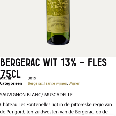
Bergerac Wit 13% – Fles
75cl
Art. nr.
3019
Categorieën
Bergerac
,
Franse wijnen
,
Wijnen
SAUVIGNON BLANC/ MUSCADELLE
Château Les Fontenelles ligt in de pittoreske regio van
de Perigord, ten zuidwesten van de Bergerac, op de