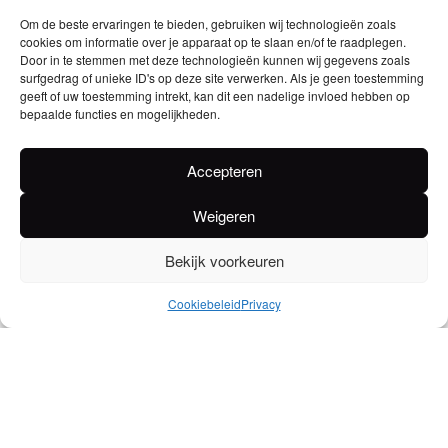
waarvan 4 ha voorzien zijn voor de cépage blanc. De
Om de beste ervaringen te bieden, gebruiken wij technologieën zoals
cookies om informatie over je apparaat op te slaan en/of te raadplegen.
aanplant van deze 4 ha bestaat uit Sauvignon blanc,
Door in te stemmen met deze technologieën kunnen wij gegevens zoals
Sémillon en Muscadelle en de gemiddelde leeftijd van
surfgedrag of unieke ID's op deze site verwerken. Als je geen toestemming
geeft of uw toestemming intrekt, kan dit een nadelige invloed hebben op
de wijnranken bedraagt 25 jaar. Het rendement ligt op
bepaalde functies en mogelijkheden.
een 40 hl. / ha.
In 1981 nam zijn zoon, Jean, het domein van zijn vader
Accepteren
over. Samen met de Zweedse
Weigeren
investeerder en wijnliefhebber Per Landin zwaait hij de
scepter op dit prachtige bedrijf.
Bekijk voorkeuren
Botteling : kasteelbotteling
Cookiebeleid
Privacy
Bodem : leemachtige kalkgrond
Druivensoort : 70% Sauvignon blanc,
20% Sémillon en 10 % Muscadelle
Gemiddelde opbrengst : 21.000 flessen
Kleur : mooi zacht geel