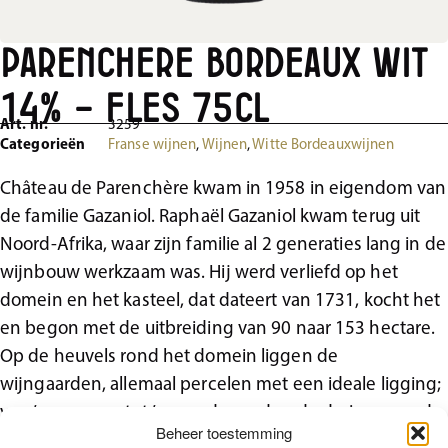
Parenchere Bordeaux Wit
14% – Fles 75cl
Art. nr.
3259
Categorieën
Franse wijnen
,
Wijnen
,
Witte Bordeauxwijnen
Château de Parenchère kwam in 1958 in eigendom van
de familie Gazaniol. Raphaël Gazaniol kwam terug uit
Noord-Afrika, waar zijn familie al 2 generaties lang in de
wijnbouw werkzaam was. Hij werd verliefd op het
domein en het kasteel, dat dateert van 1731, kocht het
en begon met de uitbreiding van 90 naar 153 hectare.
Op de heuvels rond het domein liggen de
wijngaarden, allemaal percelen met een ideale ligging;
van ’s morgens tot ’s avonds worden de druiven aan de
Beheer toestemming
zon blootgesteld. In totaal zijn er 63 ha wijngaarden