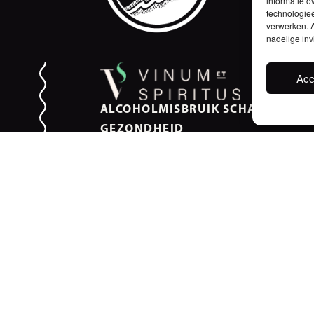
informatie o
technologieë
verwerken. A
nadelige in
Acc
ALCOHOLMISBRUIK SCHAADT DE
GEZONDHEID
Privacy Policy
Vacatures