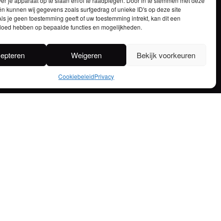
ver je apparaat op te slaan en/of te raadplegen. Door in te stemmen met deze
n kunnen wij gegevens zoals surfgedrag of unieke ID's op deze site
ls je geen toestemming geeft of uw toestemming intrekt, kan dit een
vloed hebben op bepaalde functies en mogelijkheden.
epteren
Weigeren
Bekijk voorkeuren
STOKERIJ – BROUWERIJ
ma-do 7:00 – 16:30 / vrijdag 7:00 – 13:00
Cookiebeleid
Privacy
BRASSERIE
Maandag en dinsdag gesloten
Woensdag en donderdag:
11:30 – 14:00 /
18:00 – 22:00 (keuken open tot 20:30)
Vrijdag: 11:30 – 14:00 / 18:00 – 23:00
(keuken open tot 21:00)
Zaterdag: 17:00 – 23:00 (keuken open tot 21:00)
Zondag: 11:30 – 22:00 (keuken open tot 20:30)
Vakantie: 13 juli tot en met 28 juli
Vakantie: 20 december tot en met 1 januari