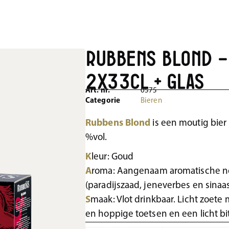
Rubbens Blond –
2x33cl + Glas
Art. nr.
0575
Categorie
Bieren
Rubbens Blond
is een moutig bier
%vol.
K
leur: Goud
A
roma: Aangenaam aromatische ne
(paradijszaad, jeneverbes en sinaas)
S
maak: Vlot drinkbaar. Licht zoete
en hoppige toetsen en een licht bi