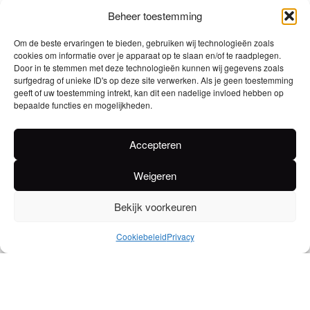
Beheer toestemming
POPPIES Gin
is een London Dry Gin voor fijnproevers
Om de beste ervaringen te bieden, gebruiken wij technologieën zoals
die houden van gin met een duidelijk karakter.
cookies om informatie over je apparaat op te slaan en/of te raadplegen.
Poppies Gin
heeft een zeer zacht warm karakter met
Door in te stemmen met deze technologieën kunnen wij gegevens zoals
surfgedrag of unieke ID's op deze site verwerken. Als je geen toestemming
een fruitige ondertoon van sinaas en de opmerkelijke
geeft of uw toestemming intrekt, kan dit een nadelige invloed hebben op
kruidigheid van anijs en kardemom.
bepaalde functies en mogelijkheden.
Accepteren
Zeer mooie uitgebalanceerd en complex waardoor
deze Poppies zeker niet in je gin collectie mag
Weigeren
ontbreken!
Bekijk voorkeuren
EAN
5411018007410
Cookiebeleid
Privacy
Alcoholpercentage
40
Ingrediënten