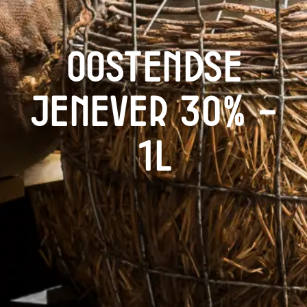
Oostendse
Jenever 30% –
1L