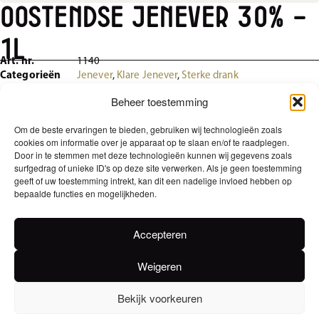
Oostendse Jenever 30% –
1L
Art. nr.
1140
Categorieën
Jenever
,
Klare Jenever
,
Sterke drank
Beheer toestemming
Bevat alleen natuurlijke producten en rustte op eiken
vaten. Bekend om zijn zachtheid en aromatische
Om de beste ervaringen te bieden, gebruiken wij technologieën zoals
cookies om informatie over je apparaat op te slaan en/of te raadplegen.
fijnheid. Fijn om koel en puur te drinken, pittig in
Door in te stemmen met deze technologieën kunnen wij gegevens zoals
longdrinks.
surfgedrag of unieke ID's op deze site verwerken. Als je geen toestemming
geeft of uw toestemming intrekt, kan dit een nadelige invloed hebben op
bepaalde functies en mogelijkheden.
Gewicht
1 kg
Accepteren
EAN
Weigeren
5411018002743
Alcoholpercentage
Bekijk voorkeuren
30