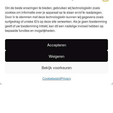
Rubbens Advocaat
is de beste eierlikeur op de markt.
Om de beste ervaringen te bieden, gebruiken wij technologieën zoals
Geserveerd bij een tas verse koffie of op een bolletje ijs
cookies om informatie over je apparaat op te slaan en/of te raadplegen.
komt dit product volledig tot zijn recht. Smakelijk!
Door in te stemmen met deze technologieën kunnen wij gegevens zoals
surfgedrag of unieke ID's op deze site verwerken. Als je geen toestemming
Gewicht
geeft of uw toestemming intrekt, kan dit een nadelige invloed hebben op
bepaalde functies en mogelijkheden.
0,07 kg
EAN
Accepteren
5411018005560
Weigeren
Alcoholpercentage
Bekijk voorkeuren
15
Ingrediënten
Cookiebeleid
Privacy
Gecondenseerde melk, eigeel, suikersiroop, alcohol, aroma's,
kleurstoffen: E102 ,E110, E122, emulgator: sojalecithine
Voedingswaarden
Energie Kcal 381,5 / per 100ml Energie kJ 1595,9 / per 100ml Vetten 12 /
per 100ml, waarvan verzadigd 4,6 /, per 100ml Koolhydraten 38,9 / per