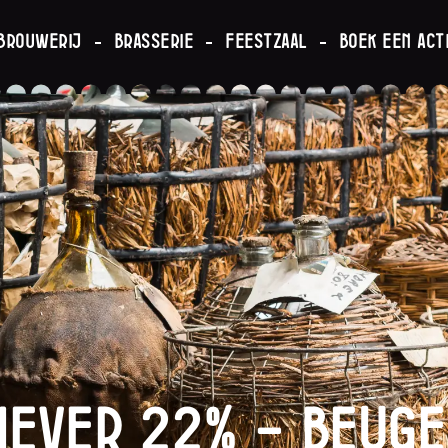
brouwerij
Brasserie
Feestzaal
Boek een acti
never 22% – Beuge