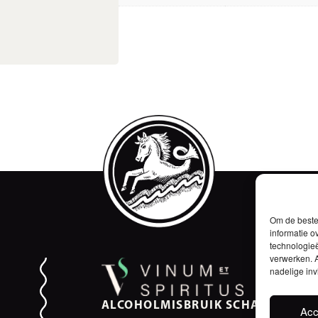
Om de beste 
informatie o
technologieë
verwerken. A
nadelige in
ALCOHOLMISBRUIK SCHAADT DE
Acc