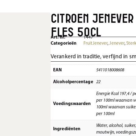
Citroen Jenever
Fles 50cl
Art. nr.
1447
Categorieën
FruitJenever
,
Jenever
,
Ster
Verankerd in traditie, verfijnd in s
EAN
5411018008608
Alcoholpercentage
22
Energie Kcal 197,4 / p
per 100ml waarvan ve
Voedingswaarden
100ml waarvan suikers
per 100ml
Water, alcohol, suiker
Ingrediënten
moutwijn, voedingszu