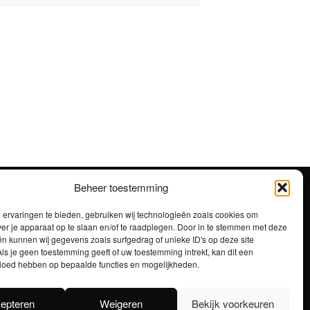
Beheer toestemming
ervaringen te bieden, gebruiken wij technologieën zoals cookies om
ver je apparaat op te slaan en/of te raadplegen. Door in te stemmen met deze
n kunnen wij gegevens zoals surfgedrag of unieke ID's op deze site
ls je geen toestemming geeft of uw toestemming intrekt, kan dit een
vloed hebben op bepaalde functies en mogelijkheden.
STOKERIJ – BROUWERIJ
ma-do 7:00 – 16:30 / vrijdag 7:00 – 13:00
epteren
Weigeren
Bekijk voorkeuren
BRASSERIE