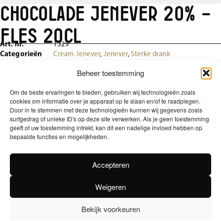
Chocolade Jenever 20% –
Fles 20cl
Art. nr.
1329
Categorieën
Cream Jenever
,
Jenever
,
Sterke drank
Beheer toestemming
Verankerd in traditie, verfijnd in smaak.
Om de beste ervaringen te bieden, gebruiken wij technologieën zoals
EAN
cookies om informatie over je apparaat op te slaan en/of te raadplegen.
Door in te stemmen met deze technologieën kunnen wij gegevens zoals
5411018004563
surfgedrag of unieke ID's op deze site verwerken. Als je geen toestemming
geeft of uw toestemming intrekt, kan dit een nadelige invloed hebben op
Alcoholpercentage
bepaalde functies en mogelijkheden.
20
Accepteren
Voedingswaarden
Energie Kcal 273,6 / per 100ml Energie kJ 1146,9 / per 100ml Vetten 6 /
Weigeren
per 100ml waarvan verzadigd 4 / per 100ml
Bekijk voorkeuren
Ingrediënten