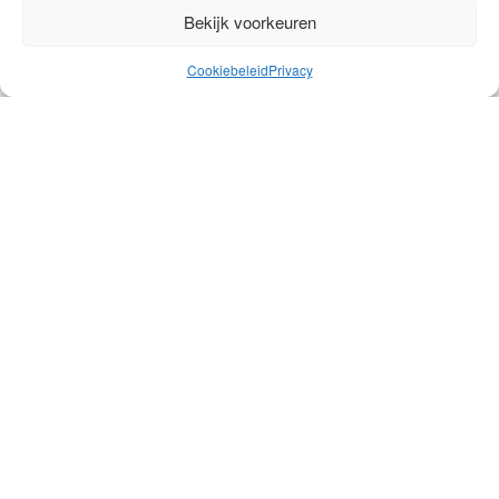
verzadigd 0,0
Bekijk voorkeuren
Ingrediënten
Cookiebeleid
Privacy
Water, suikersiroop, alcohol, distillaat, kleurstof: E133
Rubbens Gebroeders BV
Bohemen 101, 9260 Wichelen