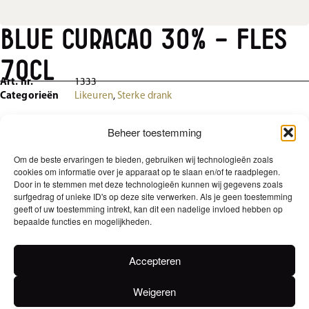
Blue Curacao 30% – Fles
70cl
Art. nr.
1333
Categorieën
Likeuren
,
Sterke drank
Rubbens Blue Curacao
Beheer toestemming
EAN
Om de beste ervaringen te bieden, gebruiken wij technologieën zoals
cookies om informatie over je apparaat op te slaan en/of te raadplegen.
5411018009759
Door in te stemmen met deze technologieën kunnen wij gegevens zoals
surfgedrag of unieke ID's op deze site verwerken. Als je geen toestemming
Alcoholpercentage
geeft of uw toestemming intrekt, kan dit een nadelige invloed hebben op
bepaalde functies en mogelijkheden.
30
Voedingswaarden
Accepteren
/ per 100ml Koolhydraten 21,7 / per 100ml waarvan suikers 21,7 / per
100ml Eiwitten 0 / per 100ml Zout 0 / per 100ml, Energie Kcal 271,2 / per
Weigeren
100ml Energie kJ 1134,2 / per 100ml Vetten 0,0 / per 100ml waarvan