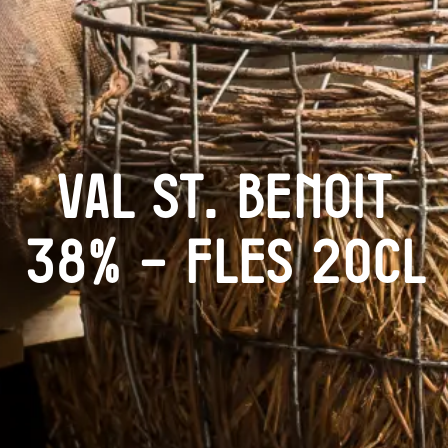
Val St. Benoit
38% – Fles 20cl