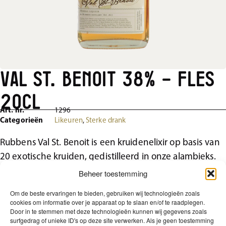
Val St. Benoit 38% – Fles
20cl
Art. nr.
1296
Categorieën
Likeuren
,
Sterke drank
Rubbens Val St. Benoit is een kruidenelixir op basis van
20 exotische kruiden, gedistilleerd in onze alambieks.
Deze likeur is heerlijk om puur te drinken of te
Beheer toestemming
verwerken in cocktails.
Om de beste ervaringen te bieden, gebruiken wij technologieën zoals
cookies om informatie over je apparaat op te slaan en/of te raadplegen.
Gewicht
Door in te stemmen met deze technologieën kunnen wij gegevens zoals
surfgedrag of unieke ID's op deze site verwerken. Als je geen toestemming
0,2 kg