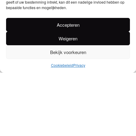
geeft of uw toestemming intrekt, kan dit een nadelige invloed hebben op
bepaalde functies en mogelijkheden.
EAN
5411018001296
Accepteren
Alcoholpercentage
Weigeren
38
Voedingswaarden
Bekijk voorkeuren
Energie Kcal 362,2 / per 100ml Energie kJ 1514,4 / per 100ml, Vetten 0 /
Cookiebeleid
Privacy
per 100ml waarvan verzadigd 0 / per 100ml Koolhydraten 24,6 / per
100ml, waarvan suikers 24,6 / per 100ml Eiwitten 0 / per 100ml Zout 0 /
per 100ml
Ingrediënten
Water, alcohol, suiker, distillaten, kleurstof: E150a