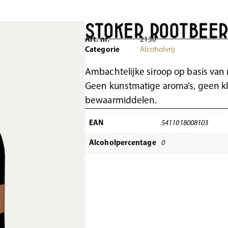
Stoker Rootbeer
Art. nr.
2130
Categorie
Alcoholvrij
Ambachtelijke siroop op basis van 
Geen kunstmatige aroma’s, geen k
bewaarmiddelen.
EAN
5411018008103
Alcoholpercentage
0