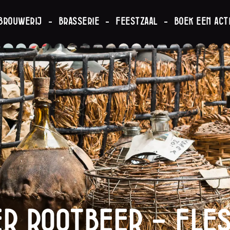
brouwerij
Brasserie
Feestzaal
Boek een acti
r Rootbeer – FLE