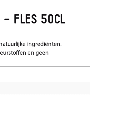
 – FLES 50cl
natuurlijke ingrediënten.
leurstoffen en geen