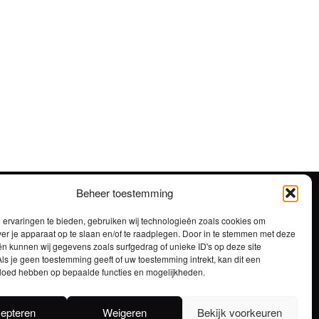
Beheer toestemming
ervaringen te bieden, gebruiken wij technologieën zoals cookies om
ver je apparaat op te slaan en/of te raadplegen. Door in te stemmen met deze
n kunnen wij gegevens zoals surfgedrag of unieke ID's op deze site
ls je geen toestemming geeft of uw toestemming intrekt, kan dit een
vloed hebben op bepaalde functies en mogelijkheden.
STOKERIJ – BROUWERIJ
ma-do 7:00 – 16:30 / vrijdag 7:00 – 13:00
epteren
Weigeren
Bekijk voorkeuren
BRASSERIE