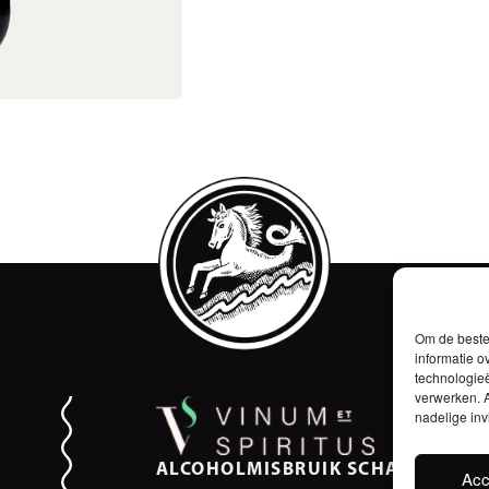
Om de beste 
informatie o
technologieë
verwerken. A
nadelige in
ALCOHOLMISBRUIK SCHAADT DE
Acc