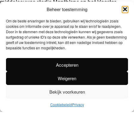
middeleeuwse stadje Montblanc en het klooster
Beheer toestemming
Poblet. Duizend jaar geleden vestigden zich hier
Cisterciënzer monniken, die wijngaarden aanlegden
Om de beste ervaringen te bieden, gebruiken wij technologieën zoals
cookies om informatie over je apparaat op te slaan en/of te raadplegen.
om te voorzien in hun wijnbehoefte. De regio Conca de
Door in te stemmen met deze technologieën kunnen wij gegevens zoals
Barberà is een van de wijngebieden waar eerder de
surfgedrag of unieke ID's op deze site verwerken. Als je geen toestemming
geeft of uw toestemming intrekt, kan dit een nadelige invloed hebben op
bekende grote wijnhuizen uit andere regio´s hun
bepaalde functies en mogelijkheden.
druiven vandaan haalden. In de afgelopen jaren zijn er
echter steeds meer wijnboeren hun eigen wijn gaan
Accepteren
maken i.p.v. de druiven door te verkopen aan anderen.
Weigeren
Een nieuwe generatie geschoolde wijnmakers
ontdekte de grote kwaliteit van het terroir binnen deze
Bekijk voorkeuren
D.O. en brengen nu hun eigen kwaliteitswijn met veel
succes op de markt.
Cookiebeleid
Privacy
Gewicht
1,5 kg