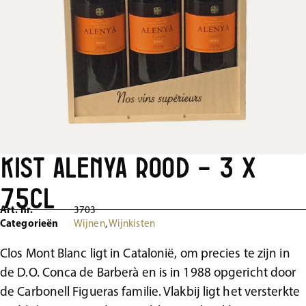
Kist Alenya rood – 3 x
75cl
Art. nr.
3703
Categorieën
Wijnen
,
Wijnkisten
Clos Mont Blanc ligt in Catalonië, om precies te zijn in
de D.O. Conca de Barberà en is in 1988 opgericht door
de Carbonell Figueras familie. Vlakbij ligt het versterkte