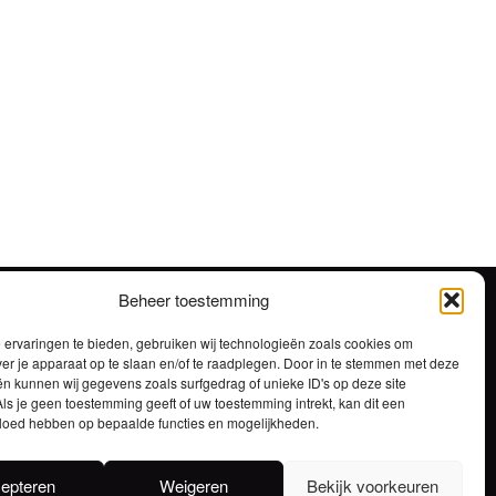
Beheer toestemming
ervaringen te bieden, gebruiken wij technologieën zoals cookies om
ver je apparaat op te slaan en/of te raadplegen. Door in te stemmen met deze
n kunnen wij gegevens zoals surfgedrag of unieke ID's op deze site
ls je geen toestemming geeft of uw toestemming intrekt, kan dit een
vloed hebben op bepaalde functies en mogelijkheden.
STOKERIJ – BROUWERIJ
ma-do 7:00 – 16:30 / vrijdag 7:00 – 13:00
epteren
Weigeren
Bekijk voorkeuren
BRASSERIE